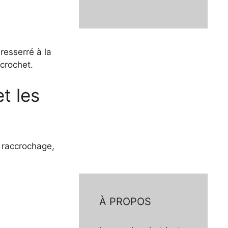
 resserré à la
 crochet.
t les
.
e raccrochage,
À PROPOS