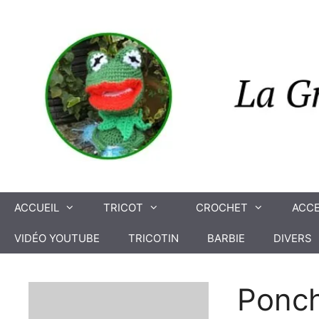
Aller
au
contenu
ACCUEIL
TRICOT
CROCHET
ACCE
VIDÉO YOUTUBE
TRICOTIN
BARBIE
DIVERS
Ponch