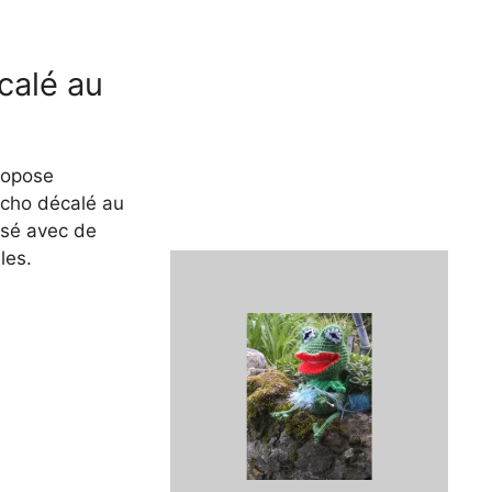
calé au
ropose
ncho décalé au
isé avec de
les.