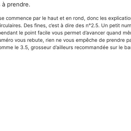
d
s à prendre.
se commence par le haut et en rond, donc les explicatio
e
circulaires. Des fines, c’est à dire des n°2.5. Un petit nu
pendant le point facile vous permet d’avancer quand mêm
o
uméro vous rebute, rien ne vous empêche de prendre p
comme le 3.5, grosseur d’ailleurs recommandée sur le b