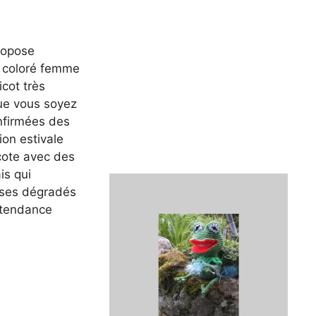
ropose
l coloré femme
icot très
que vous soyez
nfirmées des
ion estivale
icote avec des
is qui
t ses dégradés
a tendance