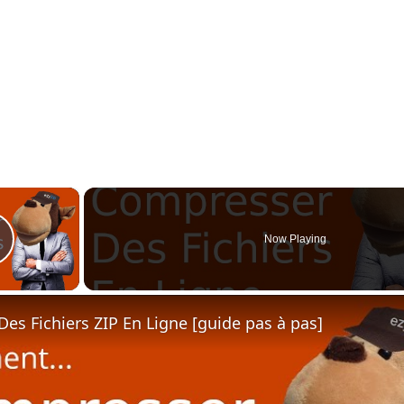
×
Now Playing
Play Video
Des Fichiers ZIP En Ligne [guide pas à pas]