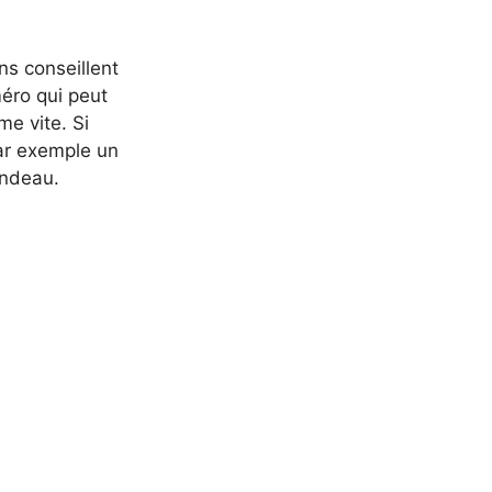
ns conseillent
méro qui peut
e vite. Si
ar exemple un
andeau.