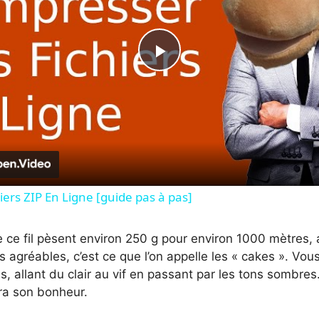
P
l
a
y
iers ZIP En Ligne [guide pas à pas]
V
 ce fil pèsent environ 250 g pour environ 1000 mètres,
 agréables, c’est ce que l’on appelle les « cakes ». Vous
is, allant du clair au vif en passant par les tons sombres
i
a son bonheur.