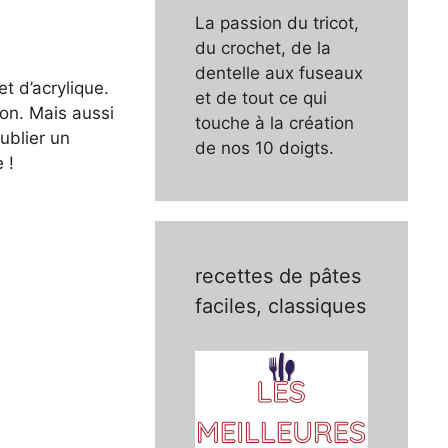
La passion du tricot,
du crochet, de la
dentelle aux fuseaux
t d’acrylique.
et de tout ce qui
on. Mais aussi
touche à la création
ublier un
de nos 10 doigts.
 !
recettes de pâtes
faciles, classiques