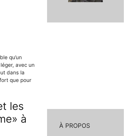
able qu’un
 léger, avec un
out dans la
nfort que pour
t les
mme» à
À PROPOS