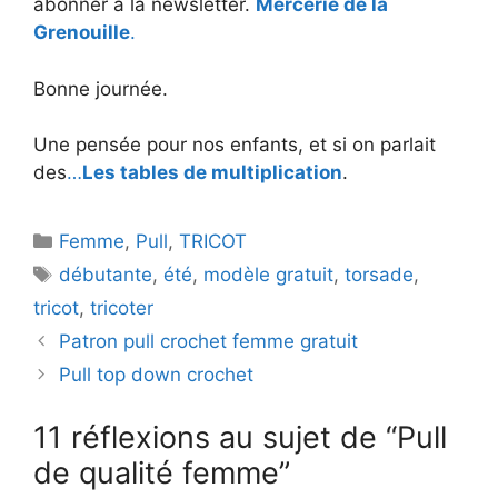
abonner à la newsletter.
Mercerie de la
Grenouille
.
Bonne journée.
Une pensée pour nos enfants, et si on parlait
des
…
Les tables de multiplication
.
Catégories
Femme
,
Pull
,
TRICOT
Étiquettes
débutante
,
été
,
modèle gratuit
,
torsade
,
tricot
,
tricoter
Patron pull crochet femme gratuit
Pull top down crochet
11 réflexions au sujet de “Pull
de qualité femme”