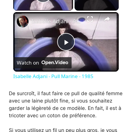
Play Video
×
Isabelle Adjani - Pull Marine - 1985
P
Watch on
l
Isabelle Adjani - Pull Marine - 1985
a
De surcroît, il faut faire ce pull de qualité femme
avec une laine plutôt fine, si vous souhaitez
y
garder la légèreté de ce modèle. En fait, il est à
tricoter avec un coton de préférence.
V
Si vous utilisez un fil un peu plus gros, je vous