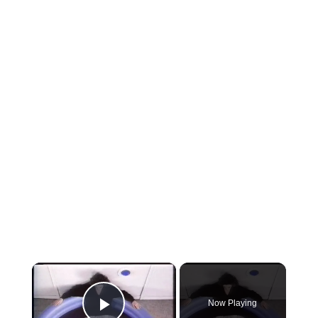
×
Now Playing