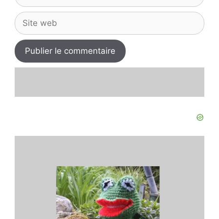
mail
Site
web