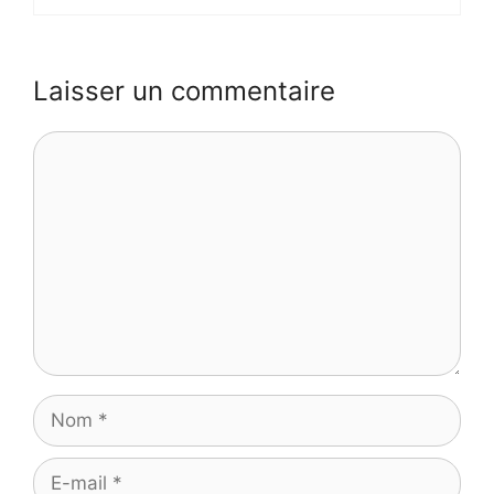
Laisser un commentaire
Commentaire
Nom
E-