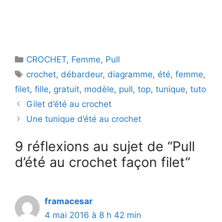
Catégories
CROCHET
,
Femme
,
Pull
Étiquettes
crochet
,
débardeur
,
diagramme
,
été
,
femme
,
filet
,
fille
,
gratuit
,
modèle
,
pull
,
top
,
tunique
,
tuto
Gilet d’été au crochet
Une tunique d’été au crochet
9 réflexions au sujet de “Pull
d’été au crochet façon filet”
framacesar
4 mai 2016 à 8 h 42 min