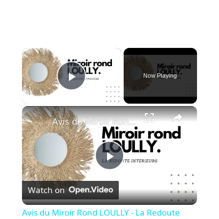
×
Now Playing
Play Video
×
Avis du Miroir Rond LOULLY - La Redoute Intérieurs
P
Watch on
l
Avis du Miroir Rond LOULLY - La Redoute