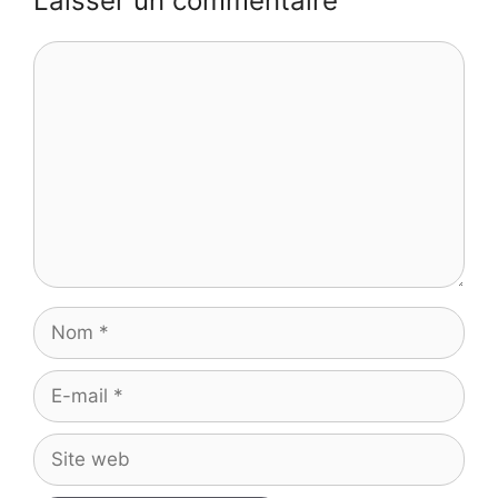
Laisser un commentaire
Commentaire
Nom
E-
mail
Site
web