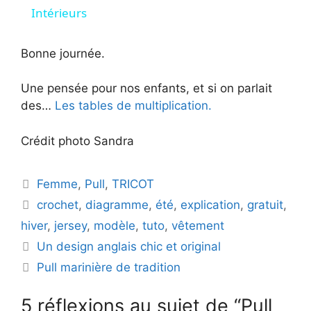
a
Intérieurs
y
Bonne journée.
Une pensée pour nos enfants, et si on parlait
V
des…
Les tables de multiplication.
i
Crédit photo Sandra
d
Catégories
Femme
,
Pull
,
TRICOT
Étiquettes
crochet
,
diagramme
,
été
,
explication
,
gratuit
,
e
hiver
,
jersey
,
modèle
,
tuto
,
vêtement
Un design anglais chic et original
o
Pull marinière de tradition
5 réflexions au sujet de “Pull