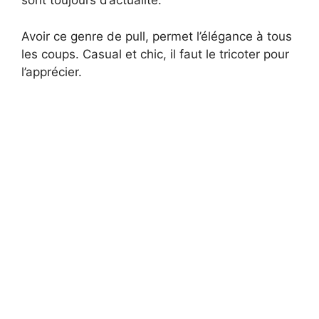
sont toujours d’actualité.
d
Avoir ce genre de pull, permet l’élégance à tous
les coups. Casual et chic, il faut le tricoter pour
e
l’apprécier.
o