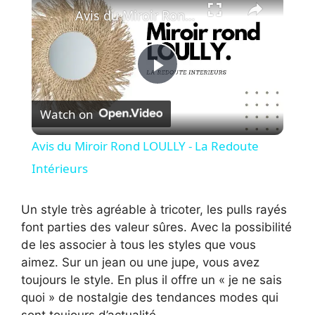
Avis du Miroir Rond LOULLY - La Redoute Intérieurs
P
Watch on
l
Avis du Miroir Rond LOULLY - La Redoute
a
Intérieurs
y
Un style très agréable à tricoter, les pulls rayés
font parties des valeur sûres. Avec la possibilité
de les associer à tous les styles que vous
V
aimez. Sur un jean ou une jupe, vous avez
toujours le style. En plus il offre un « je ne sais
i
quoi » de nostalgie des tendances modes qui