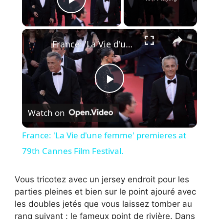
Play Video
×
France: 'La Vie d'une femme' premieres at 79th Cannes Film Festival.
P
Watch on
l
France: 'La Vie d'une femme' premieres at
a
79th Cannes Film Festival.
y
Vous tricotez avec un jersey endroit pour les
parties pleines et bien sur le point ajouré avec
les doubles jetés que vous laissez tomber au
V
rang suivant : le fameux point de rivière. Dans