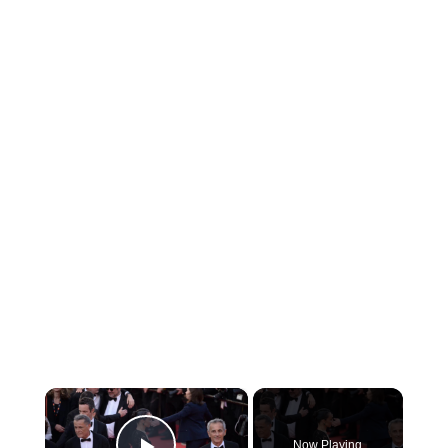
×
Now Playing