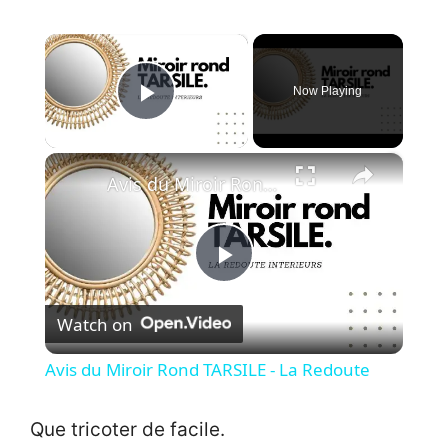
×
Now Playing
Play Video
×
Avis du Miroir Rond TARSILE - La Redoute
P
Watch on
l
Avis du Miroir Rond TARSILE - La Redoute
a
Que tricoter de facile.