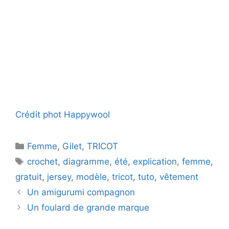
Crédit phot Happywool
Catégories
Femme
,
Gilet
,
TRICOT
Étiquettes
crochet
,
diagramme
,
été
,
explication
,
femme
,
gratuit
,
jersey
,
modèle
,
tricot
,
tuto
,
vêtement
Un amigurumi compagnon
Un foulard de grande marque