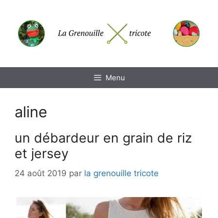
Aller
au
contenu
Menu
aline
un débardeur en grain de riz
et jersey
24 août 2019
par
la grenouille tricote