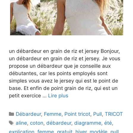
un débardeur en grain de riz et jersey Bonjour,
un débardeur en grain de riz et jersey. Je vous
propose un débardeur que je conseille aux
débutantes, car les points employés sont
simples vous avez le jersey qui est le point de
base. Et enfin de point grain de riz, qui est un
petit exercice …
Lire plus
Catégories
Débardeur
,
Femme
,
Point tricot
,
Pull
,
TRICOT
Étiquettes
aline
,
coton
,
débardeur
,
diagramme
,
été
,
explication
,
femme
,
gratuit
,
hiver
,
modèle
,
pull
,