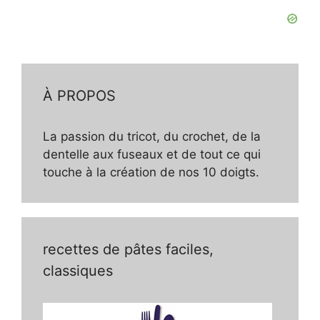
À PROPOS
La passion du tricot, du crochet, de la
dentelle aux fuseaux et de tout ce qui
touche à la création de nos 10 doigts.
recettes de pâtes faciles,
classiques