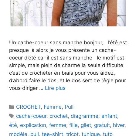
Un cache-coeur sans manche bonjour, l’été est
presque là alors je vous présente un cache-
coeur d’été car il est sans manche le motif est
simple, mais plein de charme la seule difficulté
c’est de crocheter en biais pour vous aidez,
d’abord faire le dos, et le dos sert de règle pour
vous diriger …
Lire plus
Catégories
CROCHET
,
Femme
,
Pull
Étiquettes
cache-coeur
,
crochet
,
diagramme
,
enfant
,
été
,
explication
,
femme
,
fille
,
gilet
,
gratuit
,
hiver
,
modèle
,
pull
,
tee-shirt
,
tricot
,
tunique
,
tuto