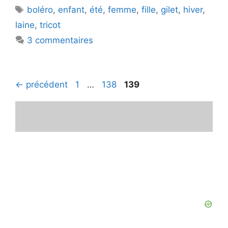
Étiquettes
boléro
,
enfant
,
été
,
femme
,
fille
,
gilet
,
hiver
,
laine
,
tricot
3 commentaires
Page
Page
Page
←
précédent
1
…
138
139