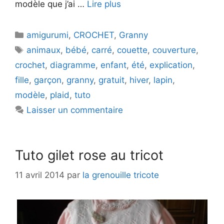
modèle que j’ai …
Lire plus
Catégories
amigurumi
,
CROCHET
,
Granny
Étiquettes
animaux
,
bébé
,
carré
,
couette
,
couverture
,
crochet
,
diagramme
,
enfant
,
été
,
explication
,
fille
,
garçon
,
granny
,
gratuit
,
hiver
,
lapin
,
modèle
,
plaid
,
tuto
Laisser un commentaire
Tuto gilet rose au tricot
11 avril 2014
par
la grenouille tricote