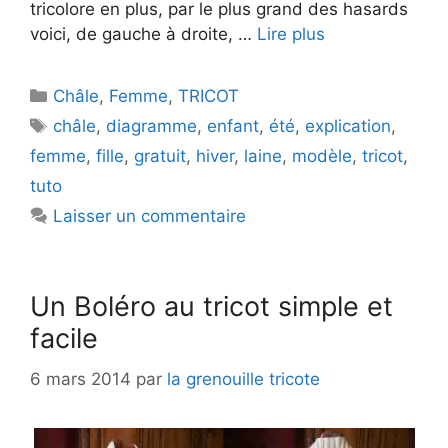
tricolore en plus, par le plus grand des hasards
voici, de gauche à droite, …
Lire plus
Catégories
Châle
,
Femme
,
TRICOT
Étiquettes
châle
,
diagramme
,
enfant
,
été
,
explication
,
femme
,
fille
,
gratuit
,
hiver
,
laine
,
modèle
,
tricot
,
tuto
Laisser un commentaire
Un Boléro au tricot simple et
facile
6 mars 2014
par
la grenouille tricote