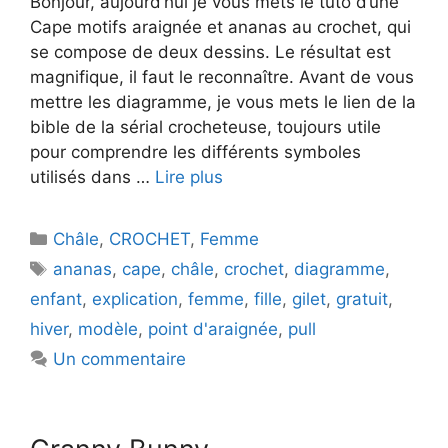
Bonjour, aujourd’hui je vous mets le tuto d’une
Cape motifs araignée et ananas au crochet, qui
se compose de deux dessins. Le résultat est
magnifique, il faut le reconnaître. Avant de vous
mettre les diagramme, je vous mets le lien de la
bible de la sérial crocheteuse, toujours utile
pour comprendre les différents symboles
utilisés dans …
Lire plus
Catégories
Châle
,
CROCHET
,
Femme
Étiquettes
ananas
,
cape
,
châle
,
crochet
,
diagramme
,
enfant
,
explication
,
femme
,
fille
,
gilet
,
gratuit
,
hiver
,
modèle
,
point d'araignée
,
pull
Un commentaire