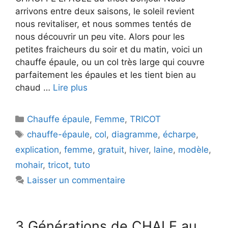
arrivons entre deux saisons, le soleil revient
nous revitaliser, et nous sommes tentés de
nous découvrir un peu vite. Alors pour les
petites fraicheurs du soir et du matin, voici un
chauffe épaule, ou un col très large qui couvre
parfaitement les épaules et les tient bien au
chaud …
Lire plus
Catégories
Chauffe épaule
,
Femme
,
TRICOT
Étiquettes
chauffe-épaule
,
col
,
diagramme
,
écharpe
,
explication
,
femme
,
gratuit
,
hiver
,
laine
,
modèle
,
mohair
,
tricot
,
tuto
Laisser un commentaire
3 Générations de CHALE au