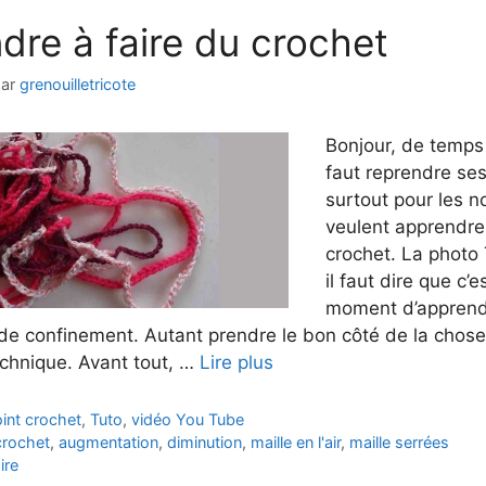
dre à faire du crochet
par
grenouilletricote
Bonjour, de temps 
faut reprendre se
surtout pour les n
veulent apprendre 
crochet. La photo 
il faut dire que c’e
moment d’apprendr
 de confinement. Autant prendre le bon côté de la chos
echnique. Avant tout, …
Lire plus
int crochet
,
Tuto
,
vidéo You Tube
crochet
,
augmentation
,
diminution
,
maille en l'air
,
maille serrées
ire