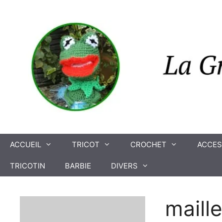
Aller
au
contenu
ACCUEIL
TRICOT
CROCHET
ACCES
TRICOTIN
BARBIE
DIVERS
maill