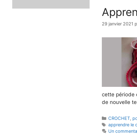
Appren
29 janvier 2021
cette période
de nouvelle t
Catégories
CROCHET
,
po
Étiquettes
apprendre le 
Un commenta