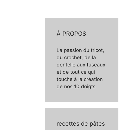
À PROPOS
La passion du tricot,
du crochet, de la
dentelle aux fuseaux
et de tout ce qui
touche à la création
de nos 10 doigts.
recettes de pâtes