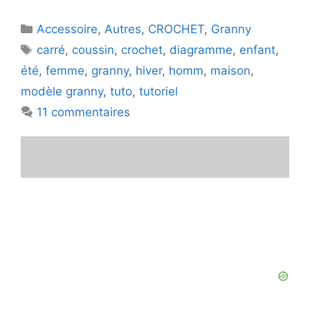
Catégories
Accessoire
,
Autres
,
CROCHET
,
Granny
Étiquettes
carré
,
coussin
,
crochet
,
diagramme
,
enfant
,
été
,
femme
,
granny
,
hiver
,
homm
,
maison
,
modèle granny
,
tuto
,
tutoriel
11 commentaires