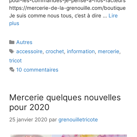
pour-les-commandes-je-pense-a-nos-facteurs
https://mercerie-de-la-grenouille.com/boutique
Je suis comme nous tous, c’est à dire …
Lire
plus
Catégories
Autres
Étiquettes
accessoire
,
crochet
,
information
,
mercerie
,
tricot
10 commentaires
Mercerie quelques nouvelles
pour 2020
25 janvier 2020
par
grenouilletricote