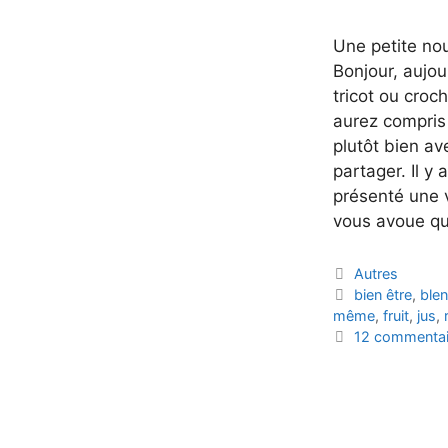
Une petite no
Bonjour, aujou
tricot ou croc
aurez compris
plutôt bien av
partager. Il y 
présenté une v
vous avoue qu
Catégories
Autres
Étiquettes
bien être
,
ble
même
,
fruit
,
jus
,
12 commentai