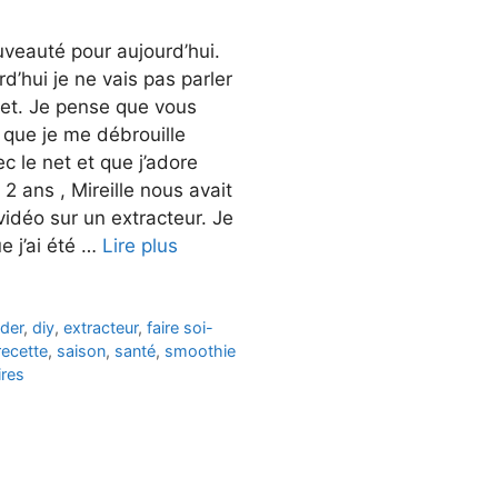
uveauté pour aujourd’hui.
rd’hui je ne vais pas parler
het. Je pense que vous
 que je me débrouille
ec le net et que j’adore
a 2 ans , Mireille nous avait
idéo sur un extracteur. Je
e j’ai été …
Lire plus
nder
,
diy
,
extracteur
,
faire soi-
recette
,
saison
,
santé
,
smoothie
res