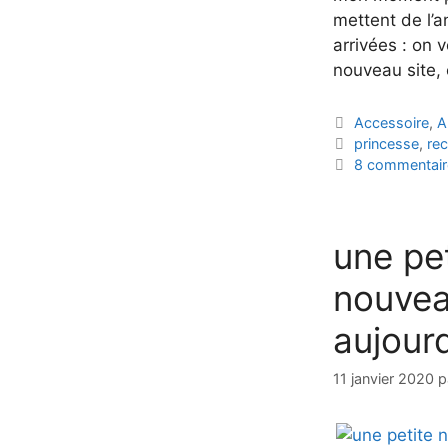
mettent de l’a
arrivées : on v
nouveau site,
Catégories
Accessoire
,
A
Étiquettes
princesse
,
rec
8 commentair
une pe
nouvea
aujourd
11 janvier 2020
p