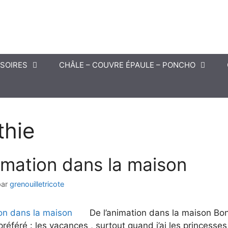
SOIRES
CHÂLE – COUVRE ÉPAULE – PONCHO
hie
nimation dans la maison
par
grenouilletricote
De l’animation dans la maison Bonj
féré : les vacances , surtout quand j’ai les princesses 