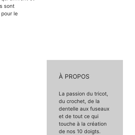
s sont
 pour le
À PROPOS
La passion du tricot,
du crochet, de la
dentelle aux fuseaux
et de tout ce qui
touche à la création
de nos 10 doigts.