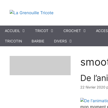
Aller
au
contenu
ACCUEIL
TRICOT
CROCHET
ACCES
TRICOTIN
BARBIE
DIVERS
smoot
De l’a
22 février 2020
mon moment pré