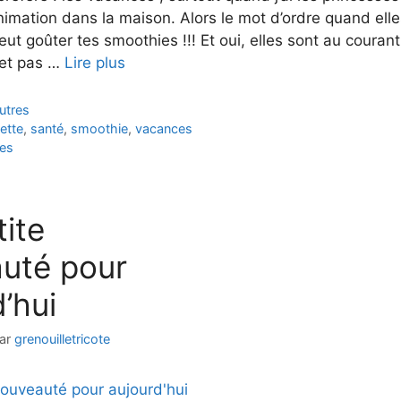
nimation dans la maison. Alors le mot d’ordre quand elle
eut goûter tes smoothies !!! Et oui, elles sont au courant
 et pas …
Lire plus
utres
ette
,
santé
,
smoothie
,
vacances
es
tite
uté pour
’hui
ar
grenouilletricote