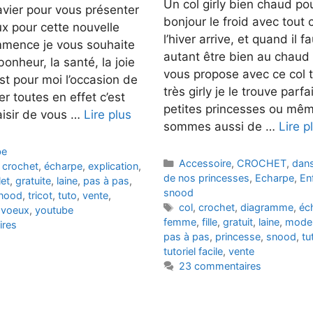
Un col girly bien chaud pou
avier pour vous présenter
bonjour le froid avec tout c
x pour cette nouvelle
l’hiver arrive, et quand il fa
mence je vous souhaite
autant être bien au chaud 
nheur, la santé, la joie
vous propose avec ce col 
est pour moi l’occasion de
très girly je le trouve parf
 toutes en effet c’est
petites princesses ou mêm
aisir de vous …
Lire plus
sommes aussi de …
Lire p
be
Catégories
Accessoire
,
CROCHET
,
dans
,
crochet
,
écharpe
,
explication
,
de nos princesses
,
Echarpe
,
En
let
,
gratuite
,
laine
,
pas à pas
,
snood
nood
,
tricot
,
tuto
,
vente
,
Étiquettes
col
,
crochet
,
diagramme
,
éc
,
voeux
,
youtube
femme
,
fille
,
gratuit
,
laine
,
mode
ires
pas à pas
,
princesse
,
snood
,
tu
tutoriel facile
,
vente
23 commentaires