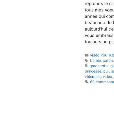
reprends le cl
tous mes voeu
année qui com
beaucoup de bo
aujourd’hui c’
vous embrasser
toujours un pl
Catégories
vidéo You Tu
Étiquettes
barbie
,
coton
fil
,
garde robe
,
gi
princesse
,
pull
,
s
vêtement
,
vidéo
68 commenta