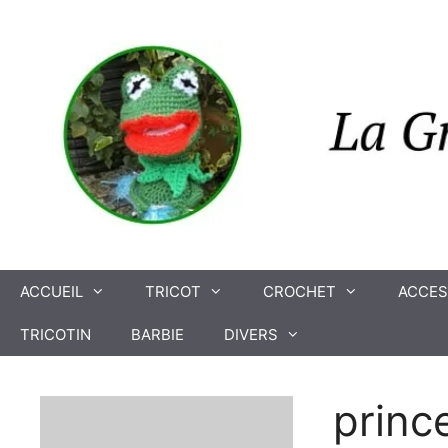
Aller
au
contenu
ACCUEIL
TRICOT
CROCHET
ACCES
TRICOTIN
BARBIE
DIVERS
princ