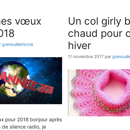
mes vœux
Un col girly 
018
chaud pour 
hiver
r
grenouilletricote
11 novembre 2017
par
grenouill
x pour 2018 bonjour après
 de silence radio, je