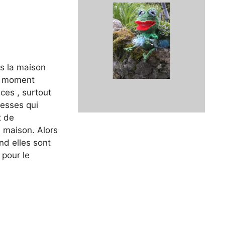
ns la maison
n moment
nces , surtout
cesses qui
t de
a maison. Alors
nd elles sont
 pour le