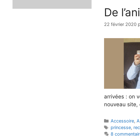
De l’a
22 février 2020
arrivées : on v
nouveau site,
Catégories
Accessoire
,
A
Étiquettes
princesse
,
rec
8 commentair