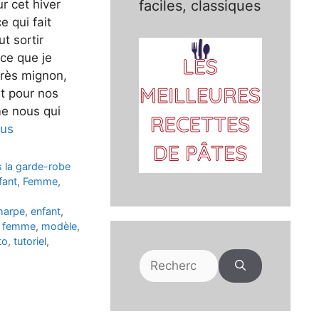
r cet hiver
faciles, classiques
e qui fait
ut sortir
ce que je
très mignon,
ait pour nos
e nous qui
lus
 la garde-robe
fant
,
Femme
,
harpe
,
enfant
,
 femme
,
modèle
,
to
,
tutoriel
,
Rechercher :