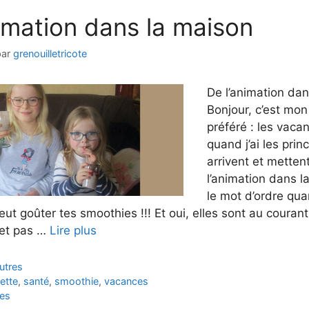
nimation dans la maison
par
grenouilletricote
De l’animation da
Bonjour, c’est mo
préféré : les vaca
quand j’ai les prin
arrivent et metten
l’animation dans l
le mot d’ordre qua
eut goûter tes smoothies !!! Et oui, elles sont au courant
 et pas …
Lire plus
utres
ette
,
santé
,
smoothie
,
vacances
es