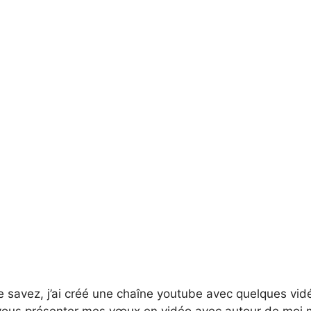
savez, j’ai créé une chaîne youtube avec quelques vidéo
 vous présenter mes vœux en vidéo avec autour de moi