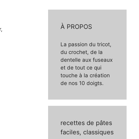
À PROPOS
,
La passion du tricot,
du crochet, de la
dentelle aux fuseaux
et de tout ce qui
touche à la création
de nos 10 doigts.
recettes de pâtes
faciles, classiques