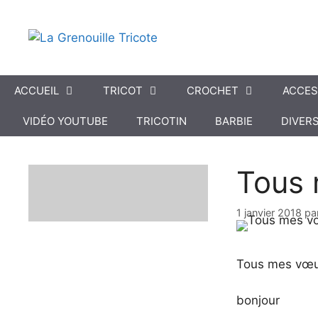
Aller
au
contenu
ACCUEIL
TRICOT
CROCHET
ACCES
VIDÉO YOUTUBE
TRICOTIN
BARBIE
DIVER
Tous 
1 janvier 2018
pa
Tous mes vœu
bonjour