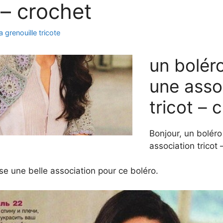
 – crochet
la grenouille tricote
un bolér
une asso
tricot – 
Bonjour, un bolér
association tricot 
e une belle association pour ce boléro.