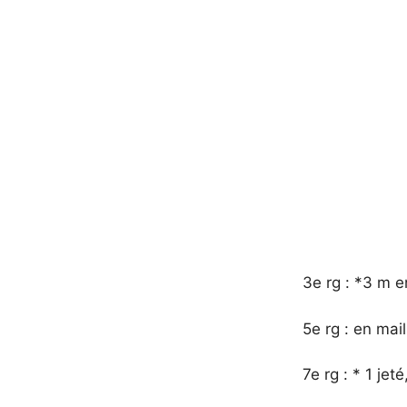
3e rg : *3 m en
5e rg : en mail
7e rg : * 1 jet