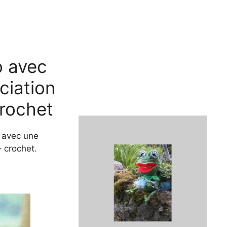
o avec
ciation
crochet
o avec une
– crochet.