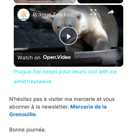
×
Prague Zoo keeps polar bears cool with ice amid heatwave
P
Watch on
l
Prague Zoo keeps polar bears cool with ice
a
amid heatwave
y
N’hésitez pas à visiter ma mercerie et vous
abonner à la newsletter.
Mercerie de la
Grenouille
.
V
Bonne journée.
i