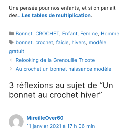
Une pensée pour nos enfants, et si on parlait
d
des
…
Les tables de multiplication
.
Catégories
e
Bonnet
,
CROCHET
,
Enfant
,
Femme
,
Homme
Étiquettes
bonnet
,
crochet
,
faicle
,
hivers
,
modèle
o
gratuit
Relooking de la Grenouille Tricote
Au crochet un bonnet naissance modèle
3 réflexions au sujet de “Un
bonnet au crochet hiver”
MireilleOver60
11 janvier 2021 à 17 h 06 min