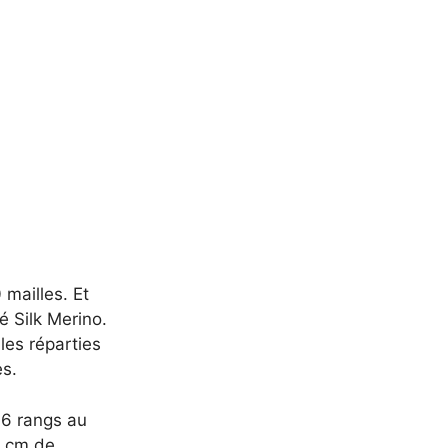
 mailles. Et
é Silk Merino.
les réparties
es.
 6 rangs au
3 cm de