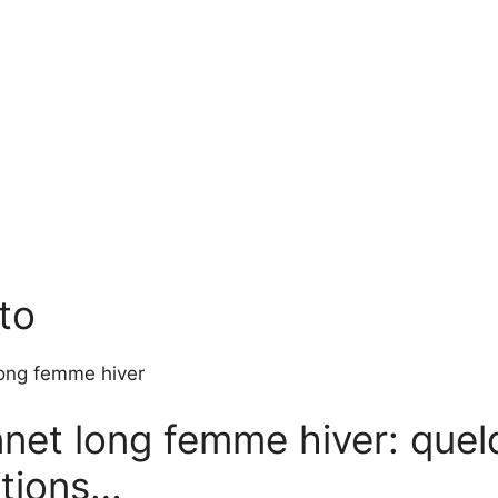
to
net long femme hiver: quel
ations…