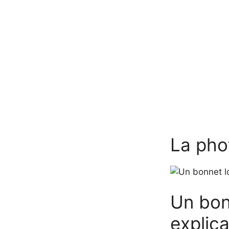
La pho
Un bon
explic