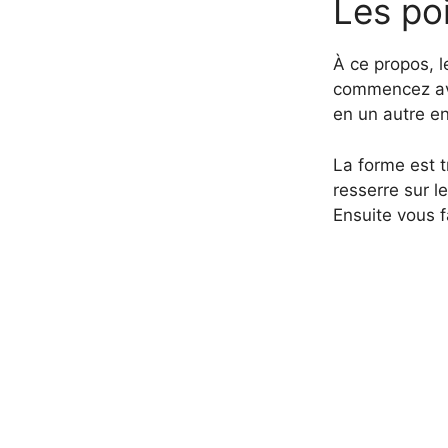
Les po
À ce propos, l
commencez ave
en un autre en
La forme est t
resserre sur l
Ensuite vous f