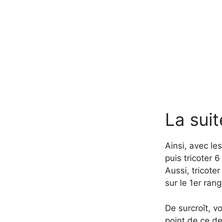
La suit
Ainsi, avec le
puis tricoter 
Aussi, tricot
sur le 1er rang
De surcroît, v
point de ce de