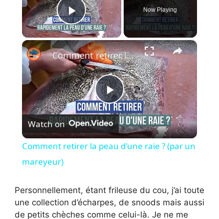
Now Playing
Play Video
×
Comment retirer la peau d'une raie ? (par un mareyeur)
P
Watch on
l
Comment retirer la peau d'une raie ? (par un
a
mareyeur)
y
Personnellement, étant frileuse du cou, j’ai toute
une collection d’écharpes, de snoods mais aussi
de petits chèches comme celui-là. Je ne me