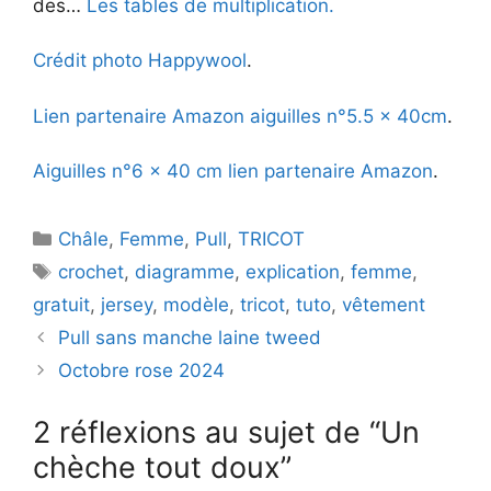
des…
Les tables de multiplication.
Crédit photo Happywool
.
Lien partenaire Amazon aiguilles n°5.5 x 40cm
.
Aiguilles n°6 x 40 cm lien partenaire Amazon
.
Catégories
Châle
,
Femme
,
Pull
,
TRICOT
Étiquettes
crochet
,
diagramme
,
explication
,
femme
,
gratuit
,
jersey
,
modèle
,
tricot
,
tuto
,
vêtement
Pull sans manche laine tweed
Octobre rose 2024
2 réflexions au sujet de “Un
chèche tout doux”