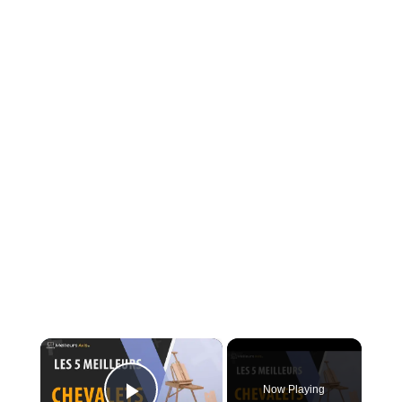
×
Now Playing