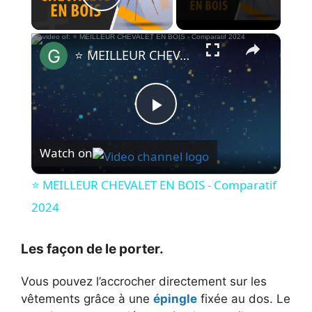
Play Video
×
⭐️ MEILLEUR CHEVALET EN BOIS - Comparatif 2024
P
Watch on
l
⭐️ MEILLEUR CHEVALET EN BOIS - Comparatif
a
2024
y
Les façon de le porter.
Vous pouvez l’accrocher directement sur les
V
vêtements grâce à une
épingle
fixée au dos. Le