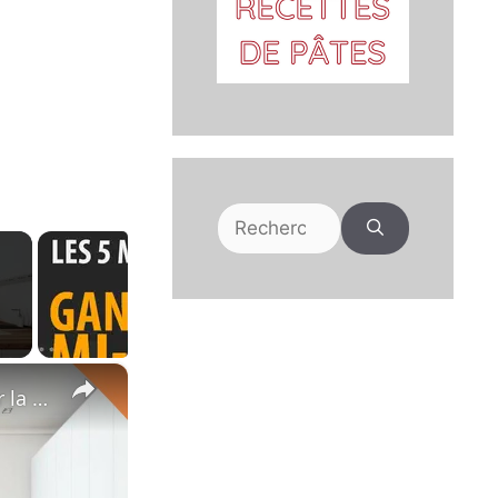
Rechercher :
×
⬜️ Réinventez votre cuisine blanche : astuces et idées pour la dynamiser !