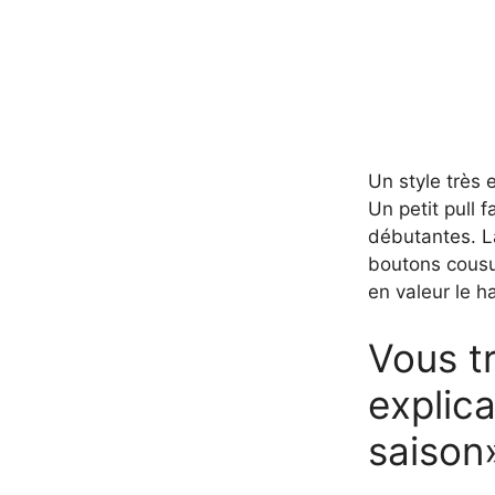
Un style très 
Un petit pull 
débutantes. La 
boutons cousu
en valeur le h
Vous tr
explic
saison