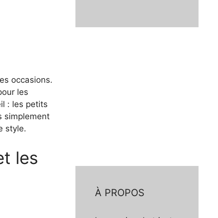
les occasions.
pour les
l : les petits
ès simplement
 style.
t les
À PROPOS