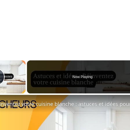
×
Now Playing
Play Video