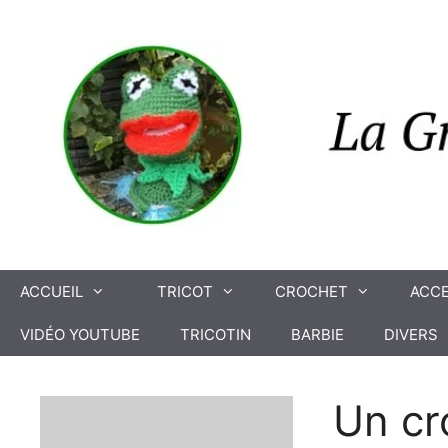
Aller
au
contenu
ACCUEIL
TRICOT
CROCHET
ACCE
VIDÉO YOUTUBE
TRICOTIN
BARBIE
DIVERS
Un cr