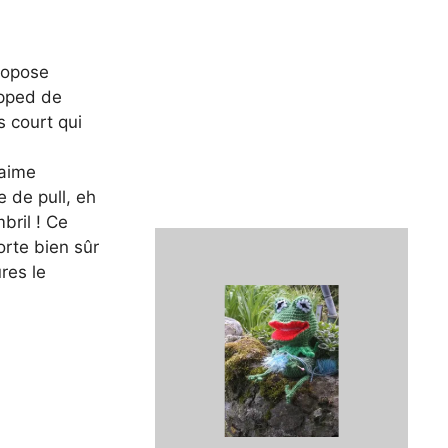
ropose
opped de
s court qui
’aime
 de pull, eh
bril ! Ce
orte bien sûr
res le