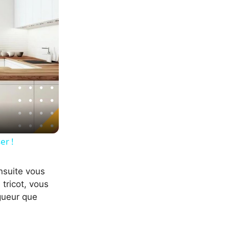
er !
ensuite vous
 tricot, vous
gueur que