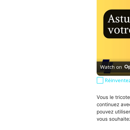
Watch on
⬜️ Réinventez 
Vous le tricot
continuez avec
pouvez utilise
vous souhaitez