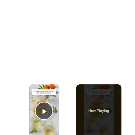
×
Now Playing
Play Video