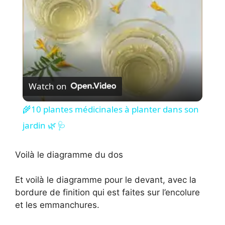
a
y
V
Watch on
i
🌾10 plantes médicinales à planter dans son
jardin 🌿 🩺
d
Voilà le diagramme du dos
e
Et voilà le diagramme pour le devant, avec la
bordure de finition qui est faites sur l’encolure
o
et les emmanchures.