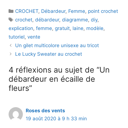
Catégories
CROCHET
,
Débardeur
,
Femme
,
point crochet
Étiquettes
crochet
,
débardeur
,
diagramme
,
diy
,
explication
,
femme
,
gratuit
,
laine
,
modèle
,
tutoriel
,
vente
Un gilet multicolore unisexe au tricot
Le Lucky Sweater au crochet
4 réflexions au sujet de “Un
débardeur en écaille de
fleurs”
Roses des vents
19 août 2020 à 9 h 33 min