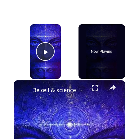
×
Now Playing
Play Video
×
3e œil & science