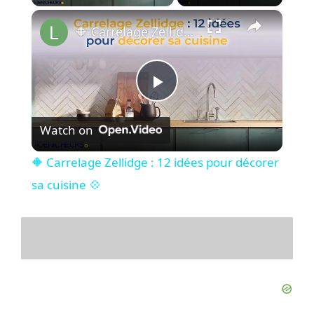
×
🔶 Carrelage Zellidge : 12 idées pour décorer sa cuisine 💠
P
Watch on
l
🔶 Carrelage Zellidge : 12 idées pour décorer
a
sa cuisine 💠
y
V
i