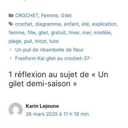
Catégories
CROCHET
,
Femme
,
Gilet
Étiquettes
crochet
,
diagramme
,
enfant
,
été
,
explication
,
femme
,
fille
,
gilet
,
gratuit
,
hiver
,
mer
,
modèle
,
plage
,
pull
,
tricot
,
tuto
Un pull de ribambelle de fleur
Freeform Kal gilet au crochet-37-
1 réflexion au sujet de « Un
gilet demi-saison »
Karin Lejeune
26 mars 2025 à 11 h 19 min