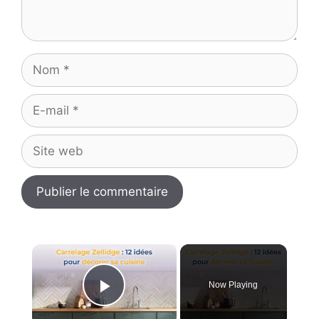
Nom
E-
mail
Site
web
×
Now Playing
Play Video