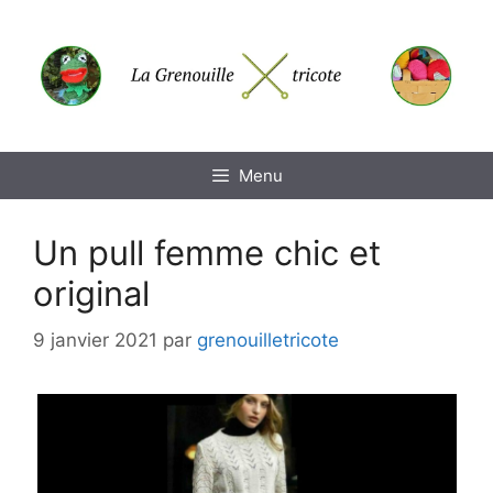
Aller
au
contenu
Menu
Un pull femme chic et
original
9 janvier 2021
par
grenouilletricote