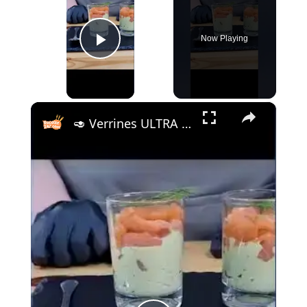
Now Playing
Play Video
×
🥑 Verrines ULTRA GOURMANDES avocat-saumon en 5 min ! #recipe #explore