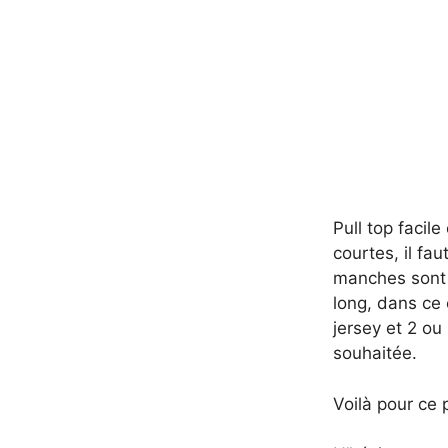
Pull top facil
courtes, il fa
manches sont t
long, dans ce
jersey et 2 ou
souhaitée.
Voilà pour ce p