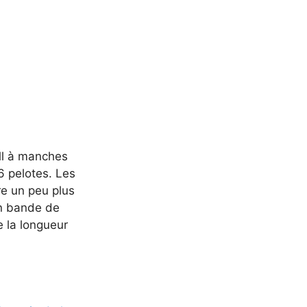
ull à manches
 6 pelotes. Les
re un peu plus
un bande de
e la longueur