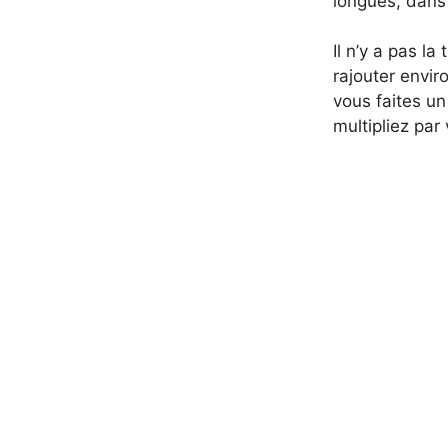
longues, dans 
Il n’y a pas l
rajouter envir
vous faites un
multipliez par