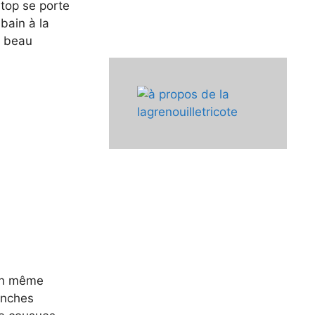
 top se porte
bain à la
s beau
 en même
anches