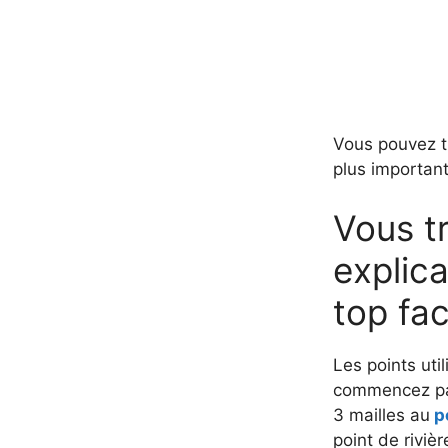
Vous pouvez tr
plus important
Vous tr
explic
top fac
Les points util
commencez par
3 mailles au
po
point de rivièr