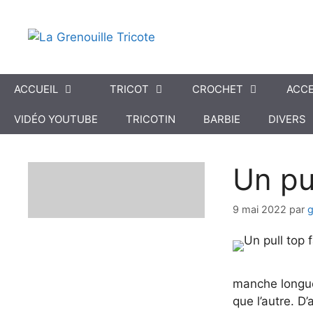
Aller
au
contenu
ACCUEIL
TRICOT
CROCHET
ACCE
VIDÉO YOUTUBE
TRICOTIN
BARBIE
DIVERS
Un pul
9 mai 2022
par
g
manche longue 
que l’autre. D’