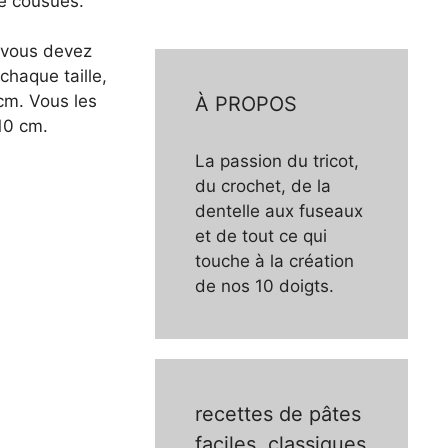
te cousues.
, vous devez
chaque taille,
 cm. Vous les
À PROPOS
 10 cm.
La passion du tricot,
du crochet, de la
dentelle aux fuseaux
et de tout ce qui
touche à la création
de nos 10 doigts.
recettes de pâtes
faciles, classiques