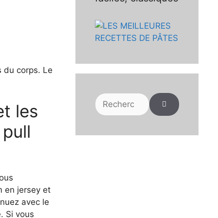
s du corps. Le
Rechercher :
t les
pull
Vous
 en jersey et
inuez avec le
e. Si vous