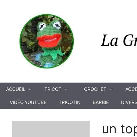
Aller
au
contenu
ACCUEIL
TRICOT
CROCHET
ACCE
VIDÉO YOUTUBE
TRICOTIN
BARBIE
DIVER
un top