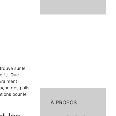
trouvé sur le
e ! ). Que
vraiment
 façon des pulls
ions pour le
À PROPOS