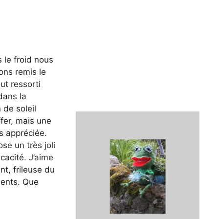
 le froid nous
ons remis le
ut ressorti
dans la
 de soleil
fer, mais une
ès appréciée.
se un très joli
icacité. J’aime
nt, frileuse du
ments. Que