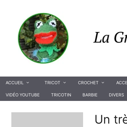
Aller
au
contenu
ACCUEIL
TRICOT
CROCHET
ACCE
VIDÉO YOUTUBE
TRICOTIN
BARBIE
DIVERS
Un tr