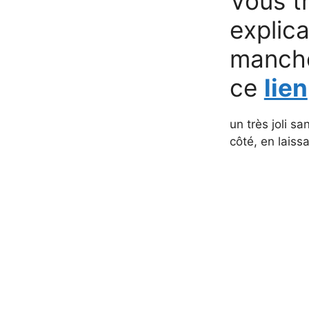
Vous tr
explica
manche
ce
lien
un très joli s
côté, en laiss