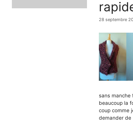
rapid
28 septembre 2
sans manche fac
beaucoup la fo
coup comme je 
demander de pl