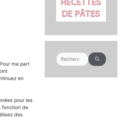
Rechercher :
 Pour ma part
oint
ntinuez en
nnées pour les
n fonction de
tilisez des