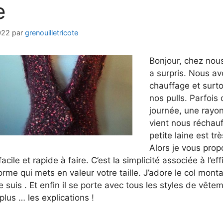
e
022
par
grenouilletricote
Bonjour, chez nous
a surpris. Nous av
chauffage et surto
nos pulls. Parfois 
journée, une rayon
vient nous réchauf
petite laine est tr
Alors je vous propo
ile et rapide à faire. C’est la simplicité associée à l’eff
rme qui mets en valeur votre taille. J’adore le col monta
suis . Et enfin il se porte avec tous les styles de vête
us … les explications !