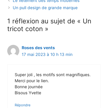
Le vêtement des temps modernes
o
Un pull design de grande marque
1 réflexion au sujet de « Un
tricot coton »
Roses des vents
17 mai 2023 à 10 h 13 min
Super joli , les motifs sont magnifiques.
Merci pour le lien.
Bonne journée
Bisous Yvette
Répondre