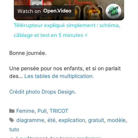
Watch on
l
Télérupteur expliqué simplement : schéma,
a
câblage et test en 5 minutes ⚡
y
Bonne journée.
Une pensée pour nos enfants, et si on parlait
V
des…
Les tables de multiplication.
i
Crédit photo Drops Design
.
d
Catégories
Femme
,
Pull
,
TRICOT
Étiquettes
diagramme
,
été
,
explication
,
gratuit
,
modèle
,
e
tuto