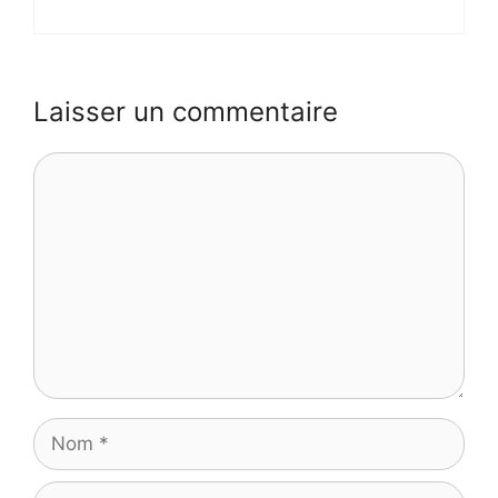
Laisser un commentaire
Commentaire
Nom
E-