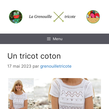
Aller
au
contenu
Menu
Un tricot coton
17 mai 2023
par
grenouilletricote