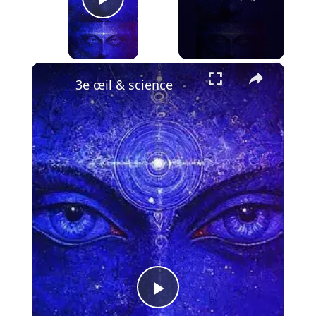
Play Video
×
3e œil & science
P