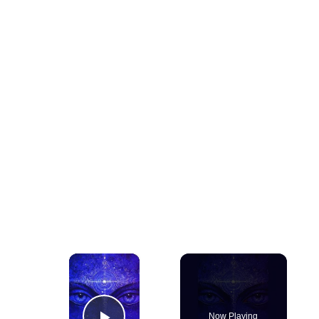
×
Now Playing