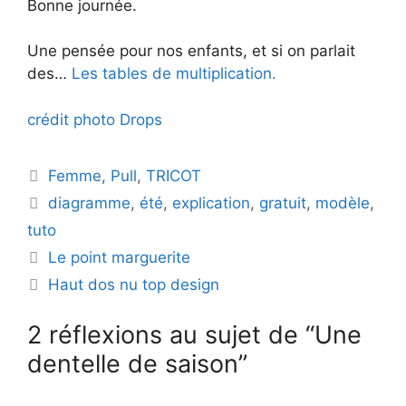
Bonne journée.
o
Une pensée pour nos enfants, et si on parlait
des…
Les tables de multiplication.
crédit photo Drops
Catégories
Femme
,
Pull
,
TRICOT
Étiquettes
diagramme
,
été
,
explication
,
gratuit
,
modèle
,
tuto
Le point marguerite
Haut dos nu top design
2 réflexions au sujet de “Une
dentelle de saison”