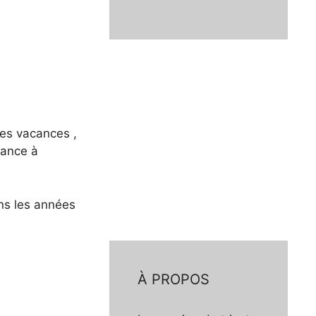
les vacances ,
dance à
ns les années
À PROPOS