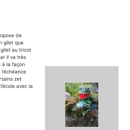
propose de
n gilet que
gilet au tricot
ar il va très
u à la façon
n l’échéance
tains zet
l’école avec la