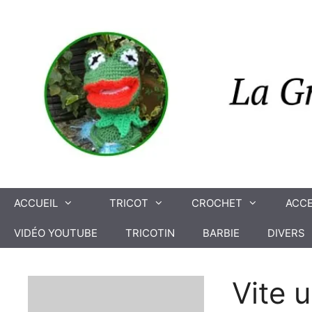
Aller
au
contenu
ACCUEIL
TRICOT
CROCHET
ACCE
VIDÉO YOUTUBE
TRICOTIN
BARBIE
DIVERS
Vite u