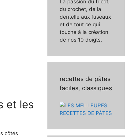
La passion du tricot,
du crochet, de la
dentelle aux fuseaux
et de tout ce qui
touche à la création
de nos 10 doigts.
recettes de pâtes
faciles, classiques
 et les
es côtés