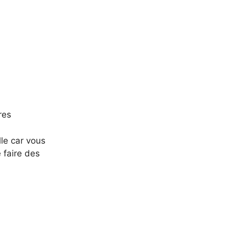
res
lle car vous
 faire des