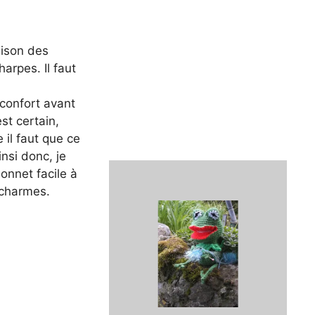
aison des
arpes. Il faut
 confort avant
est certain,
e il faut que ce
insi donc, je
onnet facile à
s charmes.