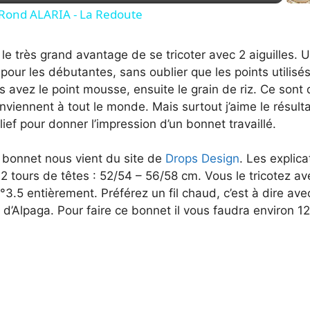
a
r Rond ALARIA - La Redoute
y
 le très grand avantage de se tricoter avec 2 aiguilles.
pour les débutantes, sans oublier que les points utilisé
V
 avez le point mousse, ensuite le grain de riz. Ce sont 
nviennent à tout le monde. Mais surtout j’aime le résultat
elief pour donner l’impression d’un bonnet travaillé.
i
bonnet nous vient du site de
Drops Design
. Les explica
d
 tours de têtes : 52/54 – 56/58 cm. Vous le tricotez ave
n°3.5 entièrement. Préférez un fil chaud, c’est à dire ave
e
d’Alpaga. Pour faire ce bonnet il vous faudra environ 125
o