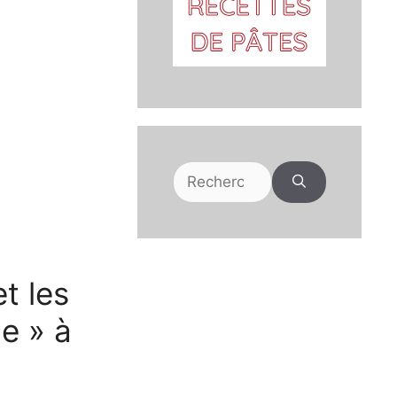
Rechercher :
t les
le » à