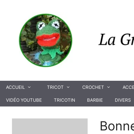
Aller
au
contenu
ACCUEIL
TRICOT
CROCHET
ACCE
VIDÉO YOUTUBE
TRICOTIN
BARBIE
DIVERS
Bonne