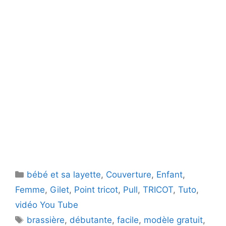
Catégories
bébé et sa layette
,
Couverture
,
Enfant
,
Femme
,
Gilet
,
Point tricot
,
Pull
,
TRICOT
,
Tuto
,
vidéo You Tube
Étiquettes
brassière
,
débutante
,
facile
,
modèle gratuit
,