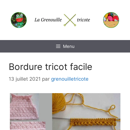
Aller
au
contenu
Menu
Bordure tricot facile
13 juillet 2021
par
grenouilletricote