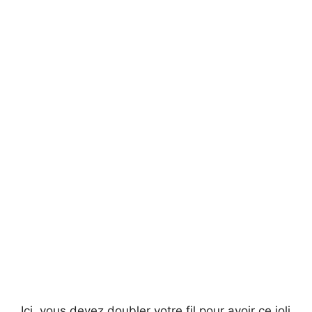
Ici, vous devez doubler votre fil pour avoir ce joli