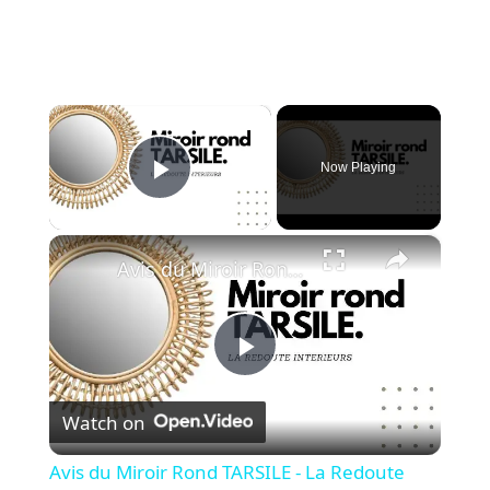
×
Now Playing
Play Video
×
Avis du Miroir Rond TARSILE - La Redoute
P
Watch on
l
Avis du Miroir Rond TARSILE - La Redoute