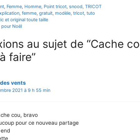
nt
,
Femme
,
Homme
,
Point tricot
,
snood
,
TRICOT
xplication
,
femme
,
gratuit
,
modèle
,
tricot
,
tuto
 et original toute taille
e pour Noël
exions au sujet de “Cache c
à faire”
des vents
mbre 2021 à 9 h 55 min
cache cou, bravo
ucoup pour ce nouveau partage
-end
ette