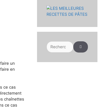
Rechercher :
faire un
 faire en
ns ce cas
directement
es chaînettes
ns ce cas