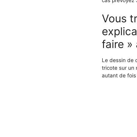
cas prévoyez 3
Vous tr
explic
faire »
Le dessin de c
tricote sur un
autant de fois 