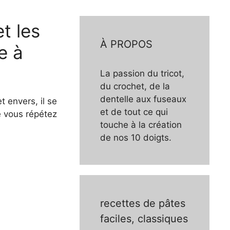
t les
À PROPOS
e à
La passion du tricot,
du crochet, de la
dentelle aux fuseaux
t envers, il se
et de tout ce qui
e vous répétez
touche à la création
de nos 10 doigts.
recettes de pâtes
faciles, classiques