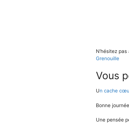
N’hésitez pas 
Grenouille
Vous p
U
n cache cœur
Bonne journée
Une pensée po