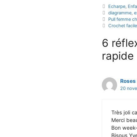
Catégories
Echarpe
,
Enfa
Étiquettes
diagramme
,
e
Pull femme chic
Crochet facil
6 réfl
rapide 
Roses 
20 nove
Très joli 
Merci bea
Bon week
Bisous Yv