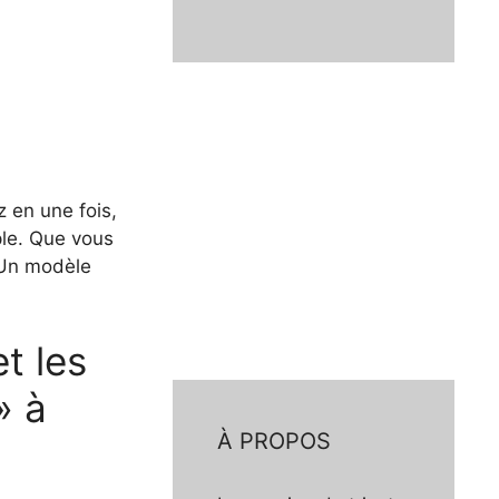
z en une fois,
ple. Que vous
 Un modèle
t les
» à
À PROPOS