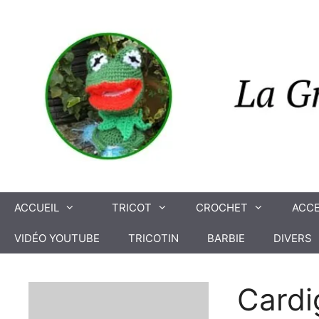
Aller
au
contenu
ACCUEIL
TRICOT
CROCHET
ACCE
VIDÉO YOUTUBE
TRICOTIN
BARBIE
DIVERS
Cardi