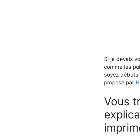
Si je devais v
comme les pull
soyez débutan
proposé par
H
Vous tr
explic
imprim