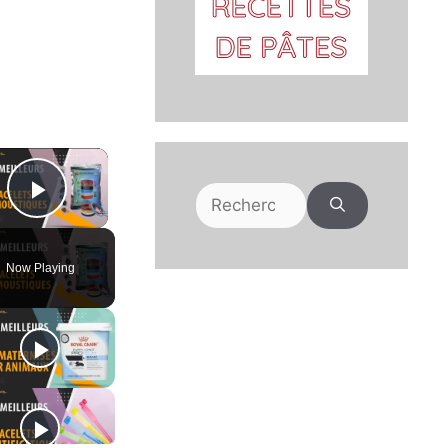
×
Rechercher :
Play Video
Now Playing