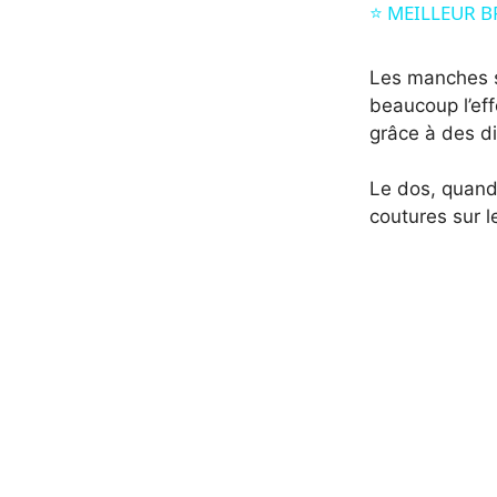
⭐️ MEILLEUR 
Les manches s
beaucoup l’eff
grâce à des di
Le dos, quand à
coutures sur le