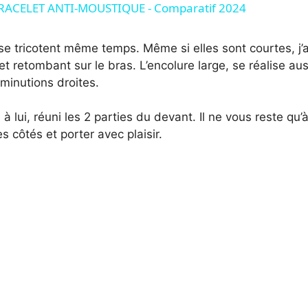
BRACELET ANTI-MOUSTIQUE - Comparatif 2024
y
e tricotent même temps. Même si elles sont courtes, j’
et retombant sur le bras. L’encolure large, se réalise a
V
minutions droites.
i
 lui, réuni les 2 parties du devant. Il ne vous reste qu’à
s côtés et porter avec plaisir.
d
e
o