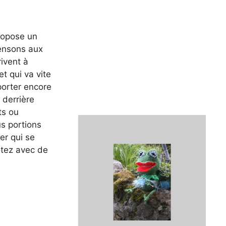
ropose un
ensons aux
rivent à
t qui va vite
 porter encore
 derrière
ts ou
s portions
er qui se
otez avec de