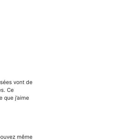
posées vont de
es. Ce
e que j’aime
s pouvez même