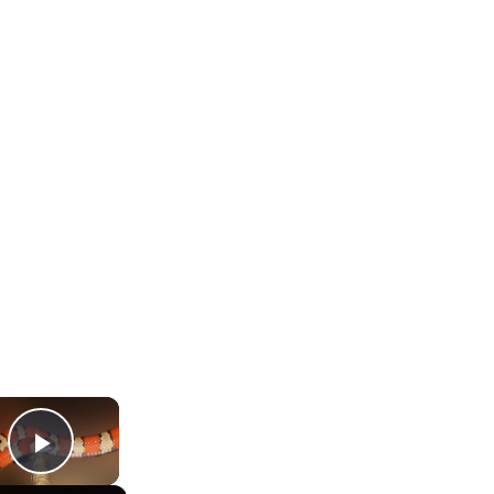
×
Play Video