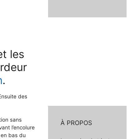
t les
ardeur
n
.
Ensuite des
tion sans
À PROPOS
vant l’encolure
t en bas du