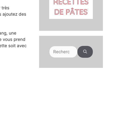
 très
us ajoutez des
ang, une
ie vous prend
tte soit avec
Rechercher :