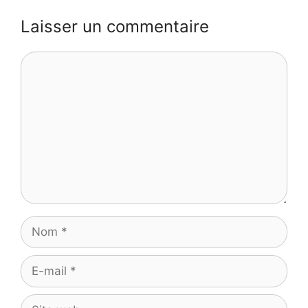
Laisser un commentaire
Commentaire
Nom
E-
mail
Site