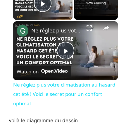
Now Playing
Play Video
×
Ne réglez plus votre climatisation au hasard cet été ! Voici le secret pour un confort optimal
P
Watch on
l
Ne réglez plus votre climatisation au hasard
a
cet été ! Voici le secret pour un confort
optimal
y
voilà le diagramme du dessin
V