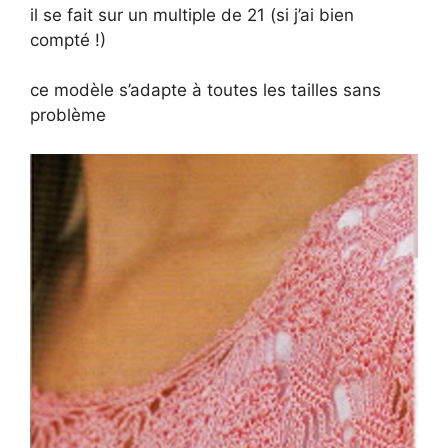
il se fait sur un multiple de 21 (si j’ai bien
compté !)
i
ce modèle s’adapte à toutes les tailles sans
d
problème
e
o