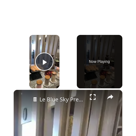
×
Now Playing
Play Video
×
🍫 Le Blue Sky Première Lounge de Bali — Bière pression, buffet indonésien et fontaine à chocolat 😱🇮🇩