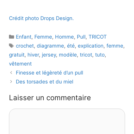
Crédit photo Drops Design.
Catégories
Enfant
,
Femme
,
Homme
,
Pull
,
TRICOT
Étiquettes
crochet
,
diagramme
,
été
,
explication
,
femme
,
gratuit
,
hiver
,
jersey
,
modèle
,
tricot
,
tuto
,
vêtement
Finesse et légèreté d’un pull
Des torsades et du miel
Laisser un commentaire
Commentaire