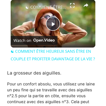
×
☯ COMMENT ÊTRE HEUREUX SANS ÊTRE EN COUPLE ET PROFITER DAVANTAGE DE LA VIE ?
P
Watch on
l
☯ COMMENT ÊTRE HEUREUX SANS ÊTRE EN
a
COUPLE ET PROFITER DAVANTAGE DE LA VIE ?
y
La grosseur des aiguilles.
Pour un confort absolu, vous utilisez une laine
V
un peu fine qui se travaille avec des aiguilles
n°2.5 pour la partie en côte, ensuite vous
i
continuez avec des aiguilles n°3. Cela peut