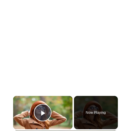
×
Now Playing
Play Video