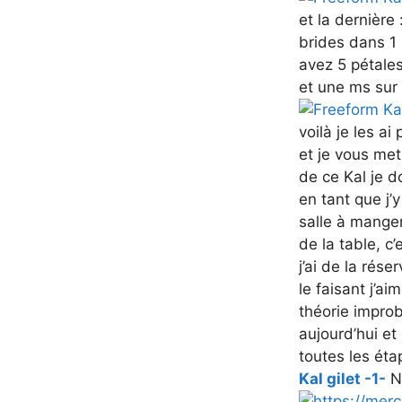
et la dernière
brides dans 1
avez 5 pétales
et une ms sur
voilà je les ai
et je vous met
de ce Kal je d
en tant que j’
salle à manger
de la table, c’
j’ai de la rés
le faisant j’a
théorie improb
aujourd’hui et
toutes les éta
Kal gilet -1-
N’