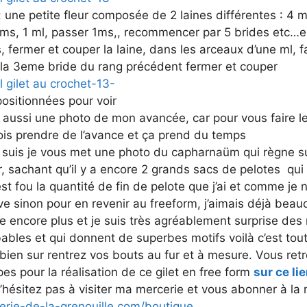
 : une petite fleur composée de 2 laines différentes : 4 m
 ms, 1 ml, passer 1ms,, recommencer par 5 brides etc…e
, fermer et couper la laine, dans les arceaux d’une ml, f
 la 3eme bride du rang précédent fermer et couper
 positionnées pour voir
 aussi une photo de mon avancée, car pour vous faire le
ois prendre de l’avance et ça prend du temps
y suis je vous met une photo du capharnaüm qui règne su
, sachant qu’il y a encore 2 grands sacs de pelotes qui
est fou la quantité de fin de pelote que j’ai et comme je n
erve sinon pour en revenir au freeform, j’aimais déjà bea
ime encore plus et je suis très agréablement surprise de
ables et qui donnent de superbes motifs voilà c’est tou
 bien sur rentrez vos bouts au fur et à mesure. Vous ret
pes pour la réalisation de ce gilet en free form
sur ce li
hésitez pas à visiter ma mercerie et vous abonner à la 