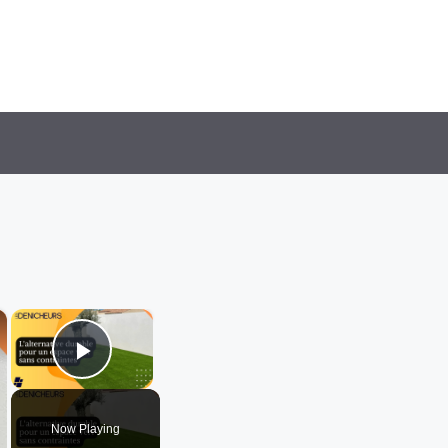
×
×
Play Video
Now Playing