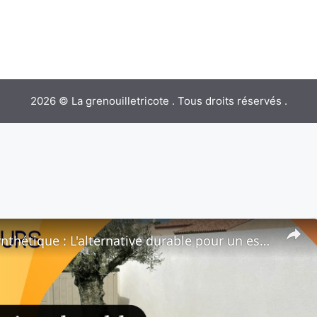
2026 © La grenouilletricote . Tous droits réservés .
🟩 Gazon synthétique : L'alternative durable pour un espace vert sans contraintes