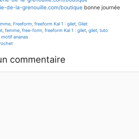
rie-de-la-grenouille.com/boutique
bonne journée
emme
,
Freeform
,
freeform Kal 1 : gilet
,
Gilet
nt
,
femme
,
free-form
,
freeform Kal 1 : gilet
,
gilet
,
tuto
 motif ananas
rochet
 un commentaire