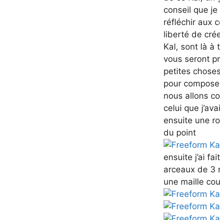
conseil que je
réfléchir aux 
liberté de cré
Kal, sont là à
vous seront pr
petites chose
pour composer
nous allons co
celui que j’ava
ensuite une ros
du point
ensuite j’ai fa
arceaux de 3 m
une maille cou