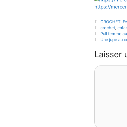
https://merce
Catégories
CROCHET
,
F
Étiquettes
crochet
,
enfa
Pull femme au
Une jupe au c
Laisser
Commentaire