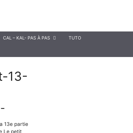
CAL – KAL- PAS À PAS
TUTO
t-13-
3-
a 13e partie
e Le petit