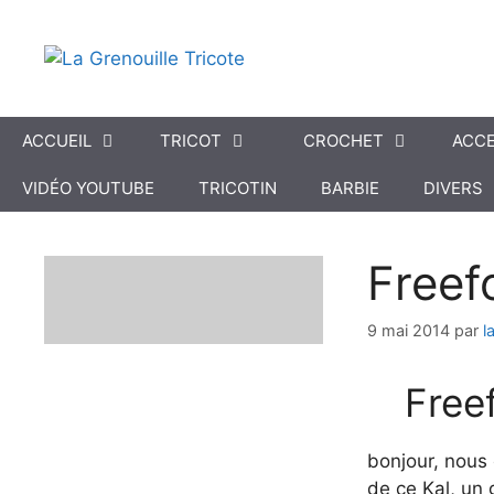
Aller
au
contenu
ACCUEIL
TRICOT
CROCHET
ACCE
VIDÉO YOUTUBE
TRICOTIN
BARBIE
DIVERS
Freef
9 mai 2014
par
l
Free
bonjour, nous 
de ce Kal, un 