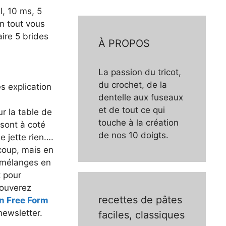
l, 10 ms, 5
n tout vous
aire 5 brides
À PROPOS
La passion du tricot,
du crochet, de la
s explication
dentelle aux fuseaux
et de tout ce qui
r la table de
touche à la création
 sont à coté
de nos 10 doigts.
e jette rien….
ucoup, mais en
s mélanges en
t pour
rouverez
recettes de pâtes
en Free Form
newsletter.
faciles, classiques