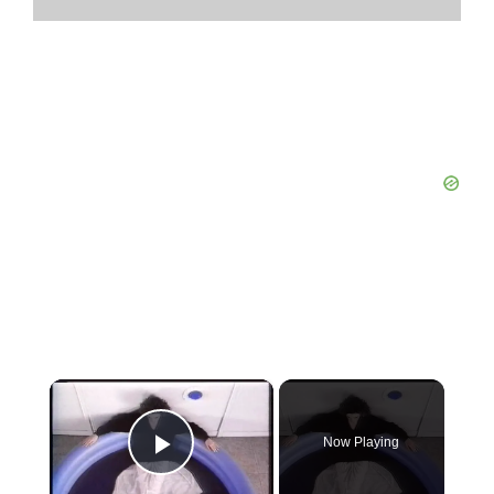
×
Now Playing
Play Video