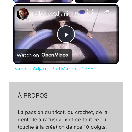
×
Isabelle Adjani - Pull Marine - 1985
P
Watch on
l
Isabelle Adjani - Pull Marine - 1985
a
y
À PROPOS
V
La passion du tricot, du crochet, de la
dentelle aux fuseaux et de tout ce qui
touche à la création de nos 10 doigts.
i