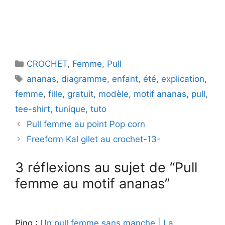
Catégories
CROCHET
,
Femme
,
Pull
Étiquettes
ananas
,
diagramme
,
enfant
,
été
,
explication
,
femme
,
fille
,
gratuit
,
modèle
,
motif ananas
,
pull
,
tee-shirt
,
tunique
,
tuto
Pull femme au point Pop corn
Freeform Kal gilet au crochet-13-
3 réflexions au sujet de “Pull
femme au motif ananas”
Ping :
Un pull femme sans manche | La