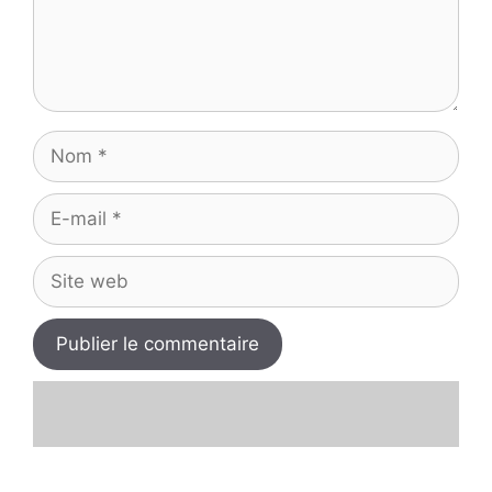
d
e
Nom
o
E-
mail
Site
web