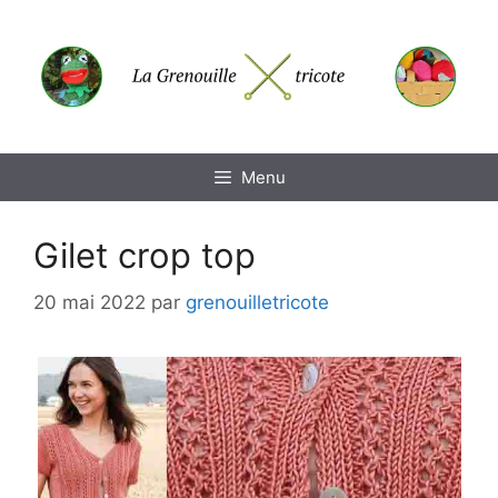
Aller
au
contenu
Menu
Gilet crop top
20 mai 2022
par
grenouilletricote