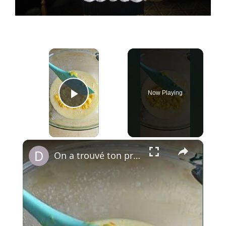
×
Now Playing
Play Video
×
On a trouvé ton prochain go to : le gâteau sicilien à la polenta, orange et amandes.