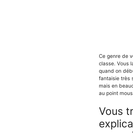
Ce genre de ve
classe. Vous l
quand on début
fantaisie très
mais en beauc
au point mouss
Vous tr
explic