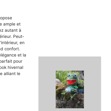
ropose
te ample et
ez autant à
térieur. Peut-
intérieur, en
d confort.
’élégance et la
parfait pour
ook hivernal
 alliant le