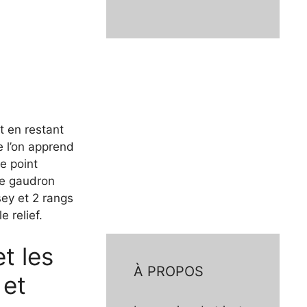
t en restant
e l’on apprend
re point
 de gaudron
ey et 2 rangs
 relief.
t les
À PROPOS
 et