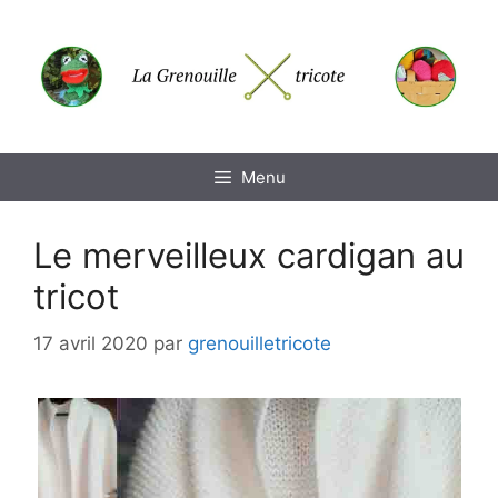
Aller
au
contenu
Menu
Le merveilleux cardigan au
tricot
17 avril 2020
par
grenouilletricote