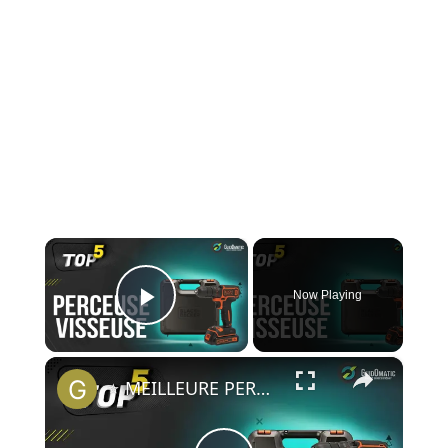
×
Now Playing
Play Video
×
⭐️ MEILLEURE PERCEUSE VISSEUSE (2022) - Comparatif & Guide d'achat