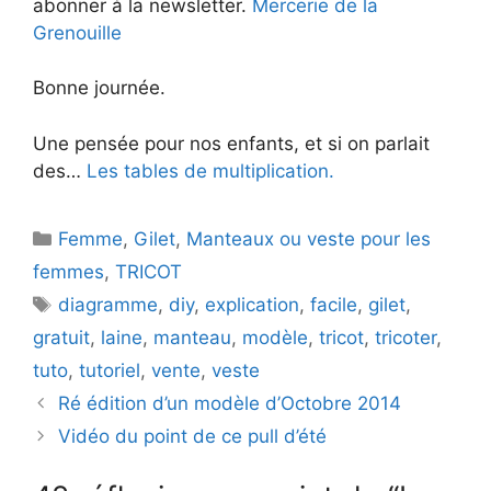
abonner à la newsletter.
Mercerie de la
Grenouille
Bonne journée.
Une pensée pour nos enfants, et si on parlait
des…
Les tables de multiplication.
Catégories
Femme
,
Gilet
,
Manteaux ou veste pour les
femmes
,
TRICOT
Étiquettes
diagramme
,
diy
,
explication
,
facile
,
gilet
,
gratuit
,
laine
,
manteau
,
modèle
,
tricot
,
tricoter
,
tuto
,
tutoriel
,
vente
,
veste
Ré édition d’un modèle d’Octobre 2014
Vidéo du point de ce pull d’été