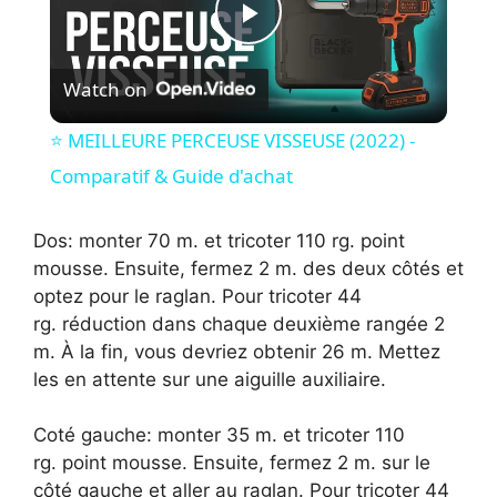
P
Watch on
l
⭐️ MEILLEURE PERCEUSE VISSEUSE (2022) -
a
Comparatif & Guide d'achat
y
Dos: monter 70 m. et tricoter 110 rg. point
mousse. Ensuite, fermez 2 m. des deux côtés et
optez pour le raglan. Pour tricoter 44
V
rg. réduction dans chaque deuxième rangée 2
m. À la fin, vous devriez obtenir 26 m. Mettez
i
les en attente sur une aiguille auxiliaire.
d
Coté gauche: monter 35 m. et tricoter 110
rg. point mousse. Ensuite, fermez 2 m. sur le
côté gauche et aller au raglan. Pour tricoter 44