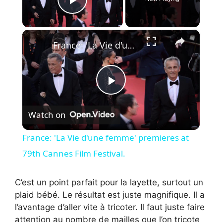
Play Video
×
France: 'La Vie d'une femme' premieres at 79th Cannes Film Festival.
P
Watch on
l
France: 'La Vie d'une femme' premieres at
a
79th Cannes Film Festival.
y
C’est un point parfait pour la layette, surtout un
plaid bébé. Le résultat est juste magnifique. Il a
l’avantage d’aller vite à tricoter. Il faut juste faire
V
attention au nombre de mailles que l’on tricote