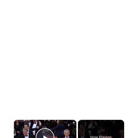
×
Now Playing