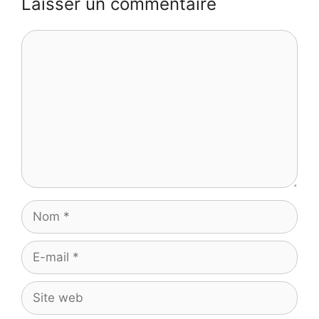
Laisser un commentaire
Commentaire
Nom
E-
mail
Site
web