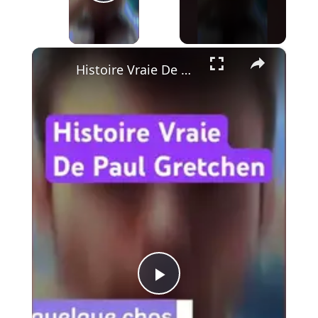
Play Video
×
Histoire Vraie De Paul Gretchen : synchronicité
P