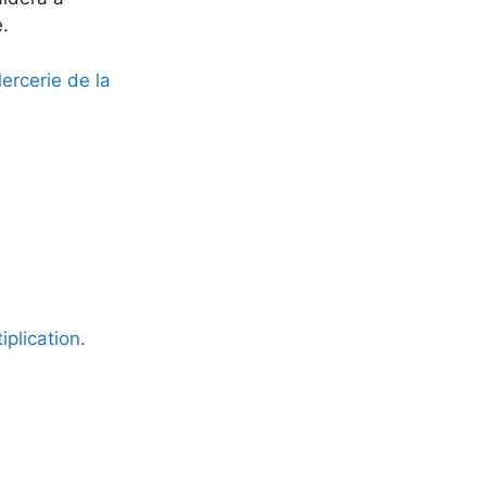
e.
rcerie de la
iplication.