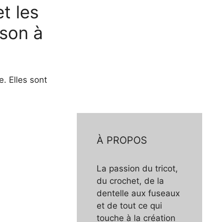
t les
ison à
. Elles sont
À PROPOS
La passion du tricot,
du crochet, de la
dentelle aux fuseaux
et de tout ce qui
touche à la création