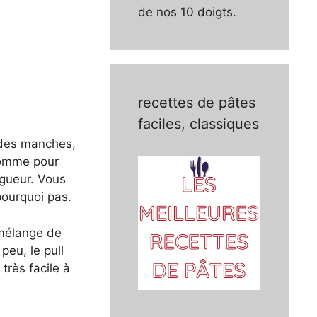
de nos 10 doigts.
recettes de pâtes
faciles, classiques
 des manches,
comme pour
ngueur. Vous
pourquoi pas.
n mélange de
peu, le pull
 très facile à