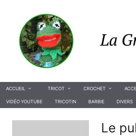
Aller
au
contenu
ACCUEIL
TRICOT
CROCHET
ACCE
VIDÉO YOUTUBE
TRICOTIN
BARBIE
DIVERS
Le pul