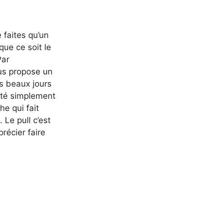
 faites qu’un
 que ce soit le
Par
us propose un
es beaux jours
icoté simplement
he qui fait
. Le pull c’est
précier faire