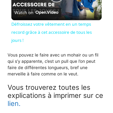
P
Watch on
l
Défroissez votre vêtement en un temps
a
record grâce à cet accessoire de tous les
jours !
y
Vous pouvez le faire avec un mohair ou un fil
V
qui s’y apparente, c’est un pull que l’on peut
faire de différentes longueurs, bref une
merveille à faire comme on le veut.
i
Vous trouverez toutes les
d
explications à imprimer sur ce
lien.
e